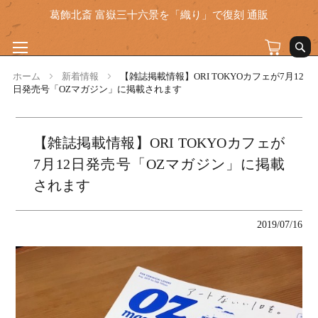
葛飾北斎 富嶽三十六景を「織り」で復刻 通販
マイカート
検索
コ
ン
ホーム
新着情報
【雑誌掲載情報】ORI TOKYOカフェが7月12
日発売号「OZマガジン」に掲載されます
テ
ン
ツ
に
【雑誌掲載情報】ORI TOKYOカフェが
ス
キ
7月12日発売号「OZマガジン」に掲載
ッ
されます
プ
2019/07/16