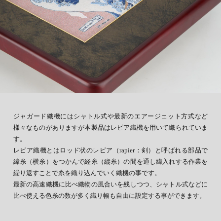
ジャガード織機にはシャトル式や最新のエアージェット方式など
様々なものがありますが本製品はレピア織機を用いて織られていま
す。
レピア織機とはロッド状のレピア（rapier：剣）と呼ばれる部品で
緯糸（横糸）をつかんで経糸（縦糸）の間を通し緯入れする作業を
繰り返すことで糸を織り込んでいく織機の事です。
最新の高速織機に比べ織物の風合いを残しつつ、シャトル式などに
比べ使える色糸の数が多く織り幅も自由に設定する事ができます。